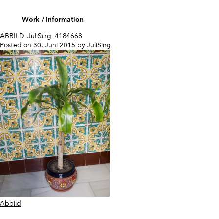
Skip
to
Work
Information
content
ABBILD_JuliSing_4184668
Posted on
30. Juni 2015
by
JuliSing
Beitragsnavigation
Abbild