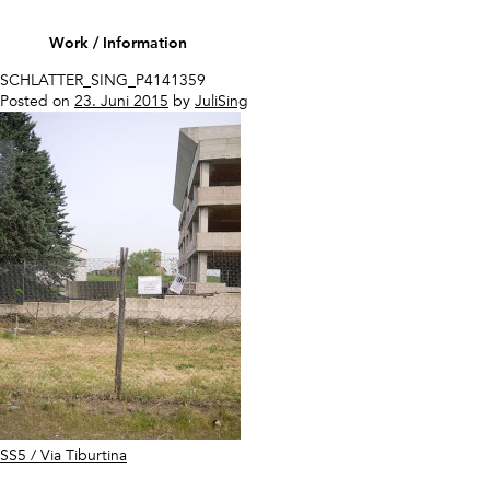
Skip
to
Work
Information
content
SCHLATTER_SING_P4141359
Posted on
23. Juni 2015
by
JuliSing
Beitragsnavigation
SS5 / Via Tiburtina